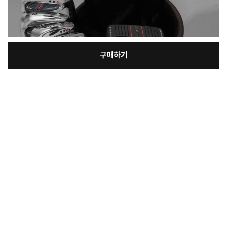
구매하기
[필수] 선택/사은품
장
총 상품 금액
611,100
원
바
바
구
로
니
구
매