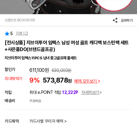
상품번호 B0006068
공유하기
리뷰
1
건
5
[전시상품] 지브이투어 임펙스 남성 여성 골프 캐디백 보스턴백 세트
+사은품DO(브랜드골프공)
지브이투어 임펙스11PCS 남녀 중고골프채 풀세트
할인가
611,100
원
630,000
원
최대혜택가
9%
573,878
원
혜택 모두보기
적립
최대 e.POINT 적립
12,222P
자세히보기
배송비
무료배송
카드혜택
카드사별 무이자 혜택 >