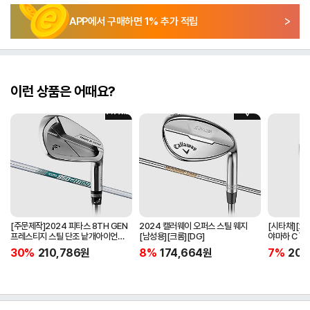
APP에서 구매하면
1
% 추가 적립
이런 상품은 어때요?
[주문제작]2024 피타스 8TH GEN
2024 캘러웨이 오퍼스 스틸 웨지
[시타채][오
프레스티지 스틸 단조 낱개아이언
[남성용][크롬][DG]
야마하 C`s
[남성용][4번][NSPRO950GH
[여성용][화이
30%
210,786
원
8%
174,664
원
7%
205
NEO]
ORIGINAL]