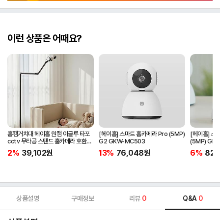
이런 상품은 어때요?
홈캠거치대 헤이홈 원캠 이글루 타포
[헤이홈] 스마트 홈카메라 Pro (5MP)
[헤이홈] 스
cctv 무타공 스탠드 홈카메라 호환
G2 GKW-MC503
(5MP) GK
침대 펫 부모님 가정용 거치대
2%
39,102
원
13%
76,048
원
6%
82,
상품설명
구매정보
리뷰
0
Q&A
0