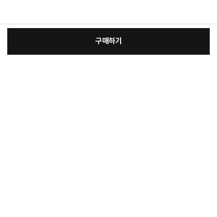
구매하기
:
본품
장
63,650원
총 상품 금액
63,650
원
바
바
구
로
니
구
매