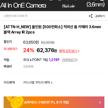
상품번호 B0339879
공유하기
[ATTN-H_NEW] 올인원 [500만화소] 적외선 돔 카메라 3.6mm
블랙 Array IR 2pcs
할인가
63,650
원
82,000
원
최대혜택가
24%
62,376
원
혜택 모두보기
적립
최대 e.POINT 적립
1,274P
자세히보기
배송비
3,500원
카드혜택
카드사별 무이자 혜택 >
APP에서 구매하면
1
% 추가 적립