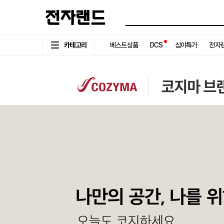
카테고리
베스트상품
DCS
심야특가
전자랜
코지마 브