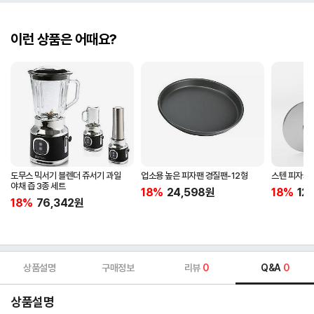
이런 상품은 어때요?
도무스 믹서기 블렌더 쥬서기 과일
업소용 높은 피자팬 경질팬-12형
스텐 피자커
야채 즙 3종 세트
18%
24,598
원
18%
12
18%
76,342
원
상품설명
구매정보
리뷰
0
Q&A
0
상품설명