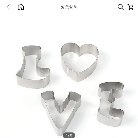
상품상세
1
/
8