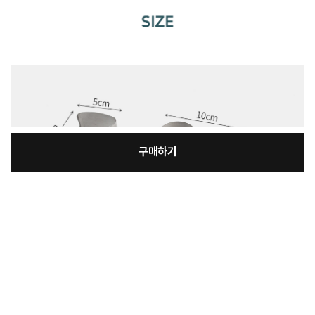
구매하기
:
본품
장
19,000원
총 상품 금액
19,000
원
바
바
구
로
니
구