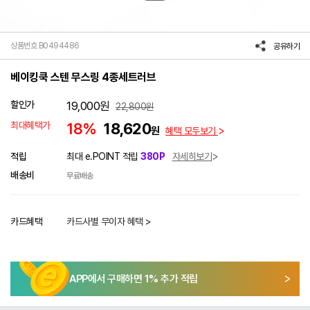
상품번호 B0494486
공유하기
베이킹쿡 스텐 무스링 4종세트러브
할인가
19,000
원
22,800
원
최대혜택가
18%
18,620
원
혜택 모두보기
적립
최대 e.POINT 적립
380P
자세히보기
배송비
무료배송
카드혜택
카드사별 무이자 혜택 >
APP에서 구매하면
1
% 추가 적립