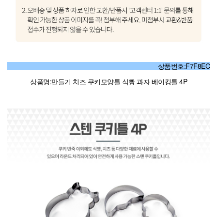
상품번호:F7F8EC
상품명:만들기 치즈 쿠키모양틀 식빵 과자 베이킹틀 4P