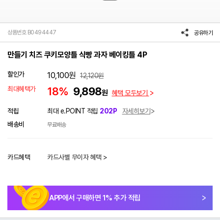
상품번호 B0494447
공유하기
만들기 치즈 쿠키모양틀 식빵 과자 베이킹틀 4P
할인가
10,100
원
12,120
원
최대혜택가
18%
9,898
원
혜택 모두보기
적립
최대 e.POINT 적립
202P
자세히보기
배송비
무료배송
카드혜택
카드사별 무이자 혜택 >
APP에서 구매하면
1
% 추가 적립