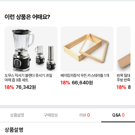
이런 상품은 어때요?
도무스 믹서기 블렌더 쥬서기 과일
베이킹의정석 우든 카스테라틀 1개
원목 밀대 홍
야채 즙 3종 세트
주방 반죽 밀
18%
66,640
원
18%
76,342
원
18%
8,
상품설명
구매정보
리뷰
0
Q&A
0
상품설명