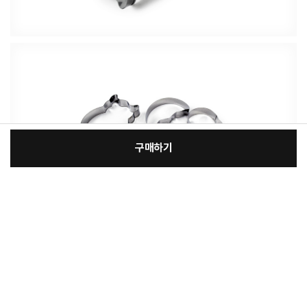
구매하기
:
본품
장
10,100원
총 상품 금액
10,100
원
바
바
구
로
니
구