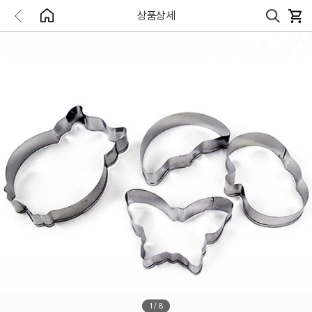
상품상세
1
/
8