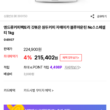
상품번호 B0399150
공유하기
앤드류커피팩토리 갓볶은 원두커피 자메이카 블루마운틴 No.1 스페셜
티 1kg
04907
판매가
224,900
원
최대혜택가
4%
215,402
원
혜택 모두보기>
적립
최대 e.POINT 적립
4,498P
자세히보기
배송비
3,000원
카드혜택
카드사별 무이자 혜택 >