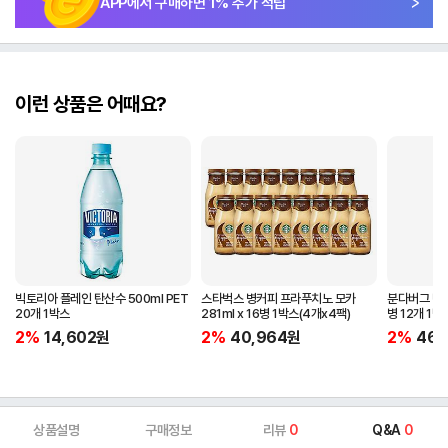
APP에서 구매하면
1
% 추가 적립
이런 상품은 어때요?
빅토리아 플레인 탄산수 500ml PET
스타벅스 병커피 프라푸치노 모카
분다버그 탄산
20개 1박스
281ml x 16병 1박스(4개x4팩)
병 12개 1박
2%
14,602
원
2%
40,964
원
2%
46,
상품설명
구매정보
리뷰
0
Q&A
0