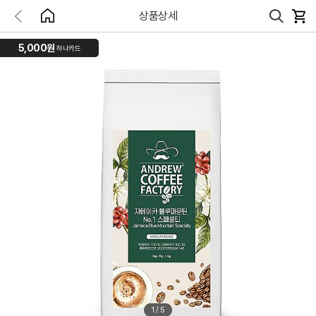
상품상세
5,000원
하나카드
1
/
5