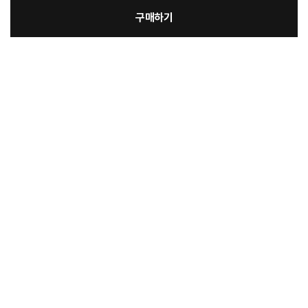
구매하기
[필수] 분쇄도
장
총 상품 금액
224,900
원
바
바
구
로
니
구
매