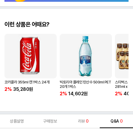
이런 상품은 어때요?
코카콜라 355ml 캔 1박스 24개
빅토리아 플레인 탄산수 500ml PET
스타벅스 병
20개 1박스
281ml x 
2%
35,280
원
2%
14,602
원
2%
40,
상품설명
구매정보
리뷰
0
Q&A
0