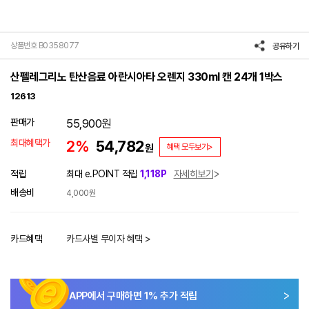
상품번호 B0358077
공유하기
산펠레그리노 탄산음료 아란시아타 오렌지 330ml 캔 24개 1박스
12613
판매가
55,900
원
최대혜택가
2%
54,782
원
혜택 모두보기>
적립
최대 e.POINT 적립
1,118P
자세히보기
배송비
4,000원
카드혜택
카드사별 무이자 혜택 >
APP에서 구매하면
1
% 추가 적립