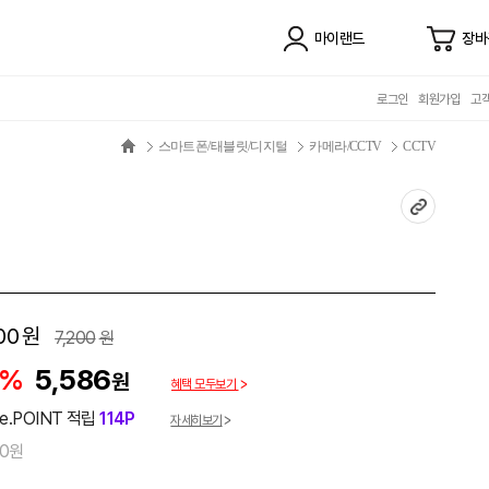
마이랜드
장바
로그인
회원가입
고
스마트폰/태블릿/디지털
카메라/CCTV
CCTV
00
원
7,200
원
2%
5,586
원
혜택 모두보기
e.POINT 적립
114P
자세히보기
00원