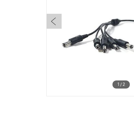
1
/
2