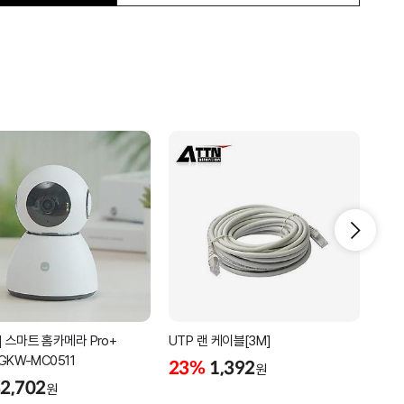
] 스마트 홈카메라 Pro+
UTP 랜 케이블[3M]
동축+
 GKW-MC0511
전용
23%
1,392
원
2,702
22
원