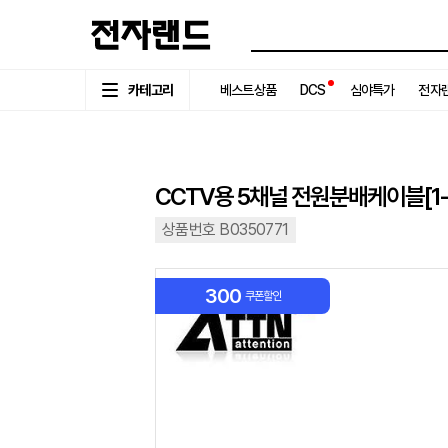
카테고리
베스트상품
DCS
심야특가
전자랜
CCTV용 5채널 전원분배케이블[1-
상품번호 B0350771
300
쿠폰할인