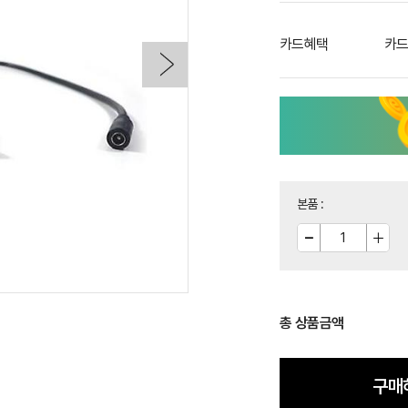
카드혜택
카드
본품
:
총 상품금액
구매