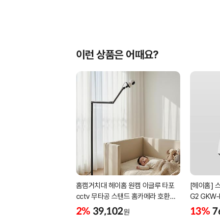
이런 상품은 어때요?
홈캠거치대 헤이홈 원캠 이글루 타포
[헤이홈] 스
cctv 무타공 스탠드 홈카메라 호환
G2 GKW
침대 펫 부모님 가정용 거치대
2%
39,102
13%
7
원