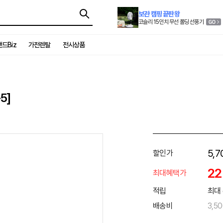
보관 캠핑 끝판왕
코슬리 15인치 무선 폴딩 선풍기
드Biz
가전렌탈
전시상품
5]
5,7
할인가
2
최대혜택가
적립
최대 
배송비
3,5