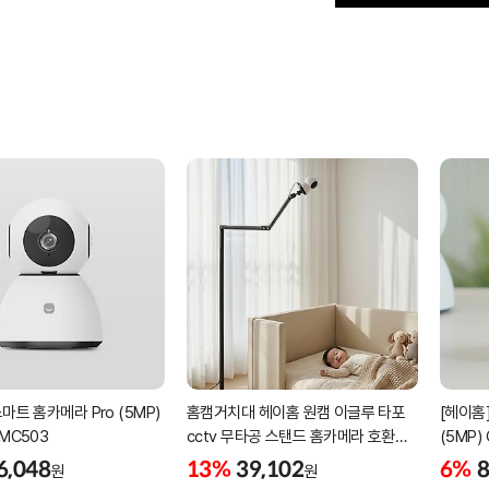
마트 홈카메라 Pro (5MP)
홈캠거치대 헤이홈 원캠 이글루 타포
[헤이홈
-MC503
cctv 무타공 스탠드 홈카메라 호환
(5MP)
침대 펫 부모님 가정용 거치대
6,048
13%
39,102
6%
8
원
원