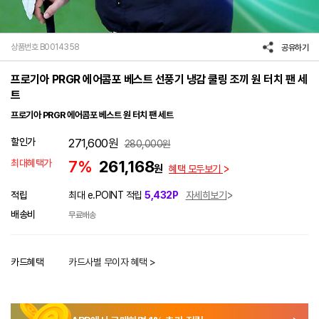
상품번호 B0014358
공유하기
프로기아 PRGR 에어콤포 베스트 선풍기 냉감 쿨링 조끼 원 터치 팬 세
트
프로기아 PRGR 에어콤포 베스트 원 터치 팬 세트
할인가
271,600
원
280,000
원
최대혜택가
7%
261,168
원
혜택 모두보기
적립
최대 e.POINT 적립
5,432P
자세히보기
배송비
무료배송
카드혜택
카드사별 무이자 혜택 >