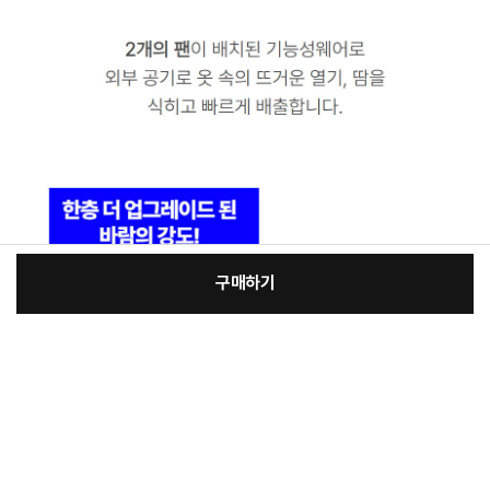
구매하기
[필수] 선택
장
총 상품 금액
271,600
원
바
바
구
로