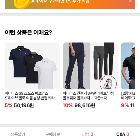
APP에서 구매하면
1
% 추가 적립
이런 상품은 어때요?
아디다스 SS 스포츠 퍼포먼스
아디다스 간절기 SPW 라이트 남성
[2종1세트]
드라이브 폴로 여름 남성 반팔 카라
골프웨어 골프바지 + 고급소재
에어로드라이
티셔츠 IA5447 IA5448 IA5446
삼선패턴 골프벨트 세트
남자 골프웨어 
5%
50,196
원
10%
98,616
원
9%
110
JG1313
상품설명
구매정보
리뷰
0
Q&A
0