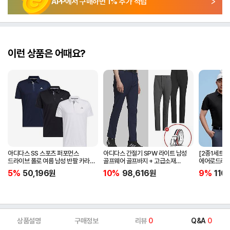
APP에서 구매하면
1
% 추가 적립
이런 상품은 어때요?
아디다스 SS 스포츠 퍼포먼스
아디다스 간절기 SPW 라이트 남성
[2종1세트]
드라이브 폴로 여름 남성 반팔 카라
골프웨어 골프바지 + 고급소재
에어로드라이
티셔츠 IA5447 IA5448 IA5446
삼선패턴 골프벨트 세트
남자 골프웨어 
5%
50,196
원
10%
98,616
원
9%
110
JG1313
상품설명
구매정보
리뷰
0
Q&A
0