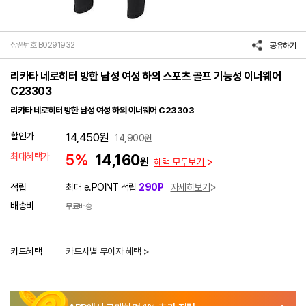
상품번호 B0291932
공유하기
리카타 네로히터 방한 남성 여성 하의 스포츠 골프 기능성 이너웨어
C23303
리카타 네로히터 방한 남성 여성 하의 이너웨어 C23303
할인가
14,450
원
14,900
원
최대혜택가
5%
14,160
원
혜택 모두보기
적립
최대 e.POINT 적립
290P
자세히보기
배송비
무료배송
카드혜택
카드사별 무이자 혜택 >