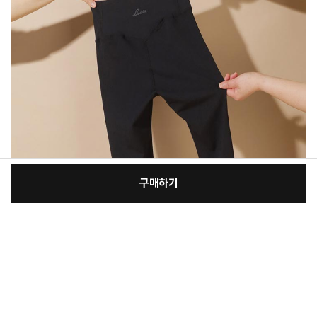
구매하기
[필수] 선택
장
총 상품 금액
14,450
원
바
바
구
로