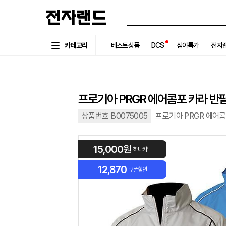
카테고리
베스트상품
DCS
심야특가
전자랜
프로기아 PRGR 에어콤포 카라 반
상품번호 B0075005
프로기아 PRGR 에어콤
15,000원
하나카드
12,870
쿠폰할인