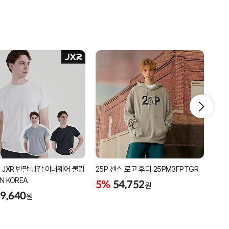
 JXR 반팔 냉감 이너웨어 쿨링
25P 센스 로고 후디 25PM3FPTGR
25P
IN KOREA
25
5%
54,752
원
9,640
5%
원