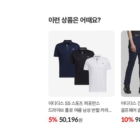
이런 상품은 어때요?
아디다스 SS 스포츠 퍼포먼스
아디다스 
드라이브 폴로 여름 남성 반팔 카라
골프웨어 
티셔츠 IA5447 IA5448 IA5446
삼선패턴 
5%
50,196
10%
9
원