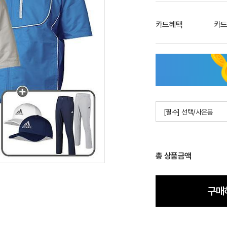
카드혜택
카드
[필수] 선택/사은품
총 상품금액
구매