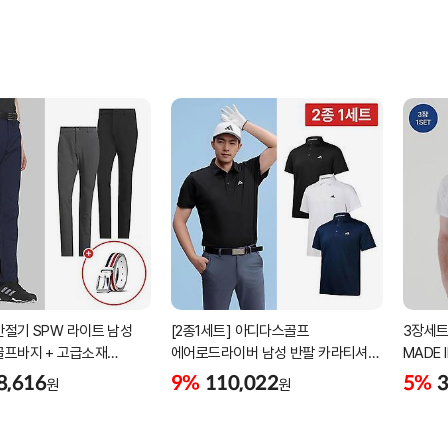
간절기 SPW 라이트 남성
[2종1세트] 아디다스골프
3장세트
골프바지 + 고급소재
에어로드라이버 남성 반팔 카라티셔츠
MADE 
골프벨트 세트
남자 골프웨어 JE8325 JG1312
8,616
9%
110,022
5%
3
원
원
JG1313