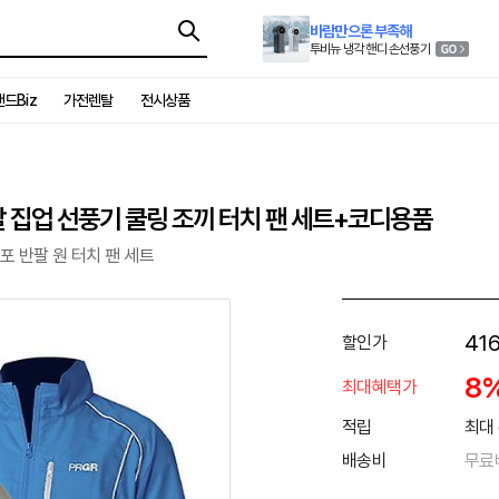
바람만으론 부족해
투비뉴 냉각 핸디 손선풍기
드Biz
가전렌탈
전시상품
팔 집업 선풍기 쿨링 조끼 터치 팬 세트+코디용품
포 반팔 원 터치 팬 세트
416
할인가
8
최대혜택가
적립
최대 
배송비
무료