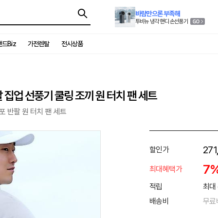
바람만으론 부족해
투비뉴 냉각 핸디 손선풍기
드Biz
가전렌탈
전시상품
 집업 선풍기 쿨링 조끼 원 터치 팬 세트
포 반팔 원 터치 팬 세트
271
할인가
7
최대혜택가
적립
최대 
배송비
무료