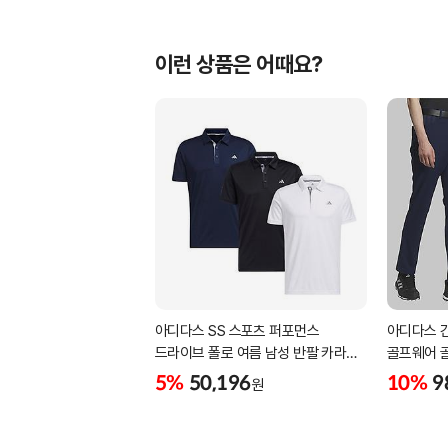
이런 상품은 어때요?
아디다스 SS 스포츠 퍼포먼스
아디다스 
드라이브 폴로 여름 남성 반팔 카라
골프웨어 
티셔츠 IA5447 IA5448 IA5446
삼선패턴 
5%
50,196
10%
9
원