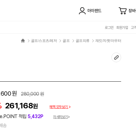
마이랜드
장바
로그인
회원가입
고
골프/스포츠/레저
골프
골프의류
재킷/자켓/아우터
,600
원
280,000
원
%
261,168
원
혜택 모두보기
e.POINT 적립
5,432P
자세히보기
배송