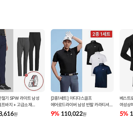
간절기 SPW 라이트 남성
[2종1세트] 아디다스골프
베스트로
골프바지 + 고급소재
에어로드라이버 남성 반팔 카라티셔츠
여성상
골프벨트 세트
남자 골프웨어 JE8325 JG1312
8,616
9%
110,022
5%
1
원
원
JG1313