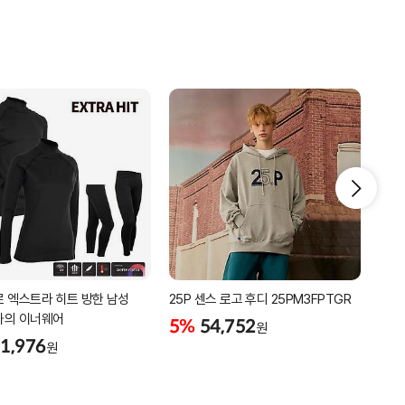
 엑스트라 히트 방한 남성
25P 센스 로고 후디 25PM3FPTGR
25P
하의 이너웨어
25
5%
54,752
원
1,976
5%
원