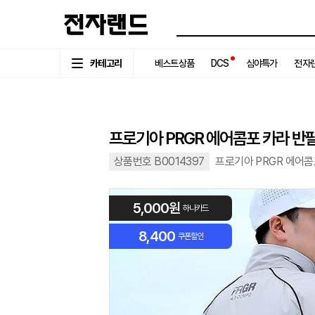
카테고리
베스트상품
DCS
심야특가
전자랜
프로기아 PRGR 에어콤포 카라 반팔
상품번호 B0014397
프로기아 PRGR 에어콤
5,000원
하나카드
8,400
쿠폰할인