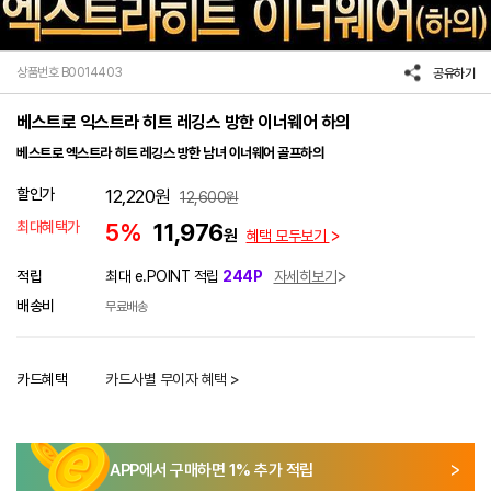
상품번호 B0014403
공유하기
베스트로 익스트라 히트 레깅스 방한 이너웨어 하의
베스트로 엑스트라 히트 레깅스 방한 남녀 이너웨어 골프하의
할인가
12,220
원
12,600
원
최대혜택가
5%
11,976
원
혜택 모두보기
적립
최대 e.POINT 적립
244P
자세히보기
배송비
무료배송
카드혜택
카드사별 무이자 혜택 >
APP에서 구매하면
1
% 추가 적립