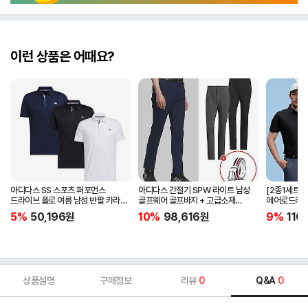
이런 상품은 어때요?
아디다스 SS 스포츠 퍼포먼스
아디다스 간절기 SPW 라이트 남성
[2종1세트]
드라이브 폴로 여름 남성 반팔 카라
골프웨어 골프바지 + 고급소재
에어로드라이
티셔츠 IA5447 IA5448 IA5446
삼선패턴 골프벨트 세트
남자 골프웨어 
5%
50,196
원
10%
98,616
원
9%
110
JG1313
상품설명
구매정보
리뷰
0
Q&A
0