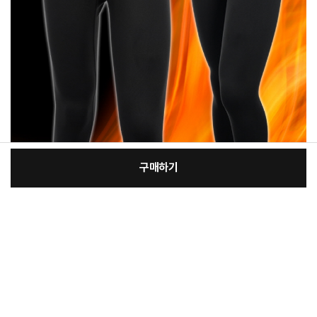
구매하기
[필수] 선택
장
총 상품 금액
12,220
원
바
바
구
로