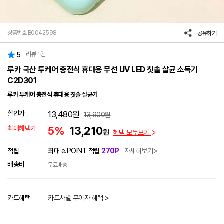
상품번호 B0042598
공유하기
리뷰
1
건
5
루카 국산 투케어 충전식 휴대용 무선 UV LED 칫솔 살균 소독기
C2D301
루카 투케어 충전식 휴대용 칫솔 살균기
할인가
13,480
원
13,900
원
최대혜택가
5%
13,210
원
혜택 모두보기
적립
최대 e.POINT 적립
270P
자세히보기
배송비
무료배송
카드혜택
카드사별 무이자 혜택 >