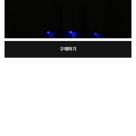
구매하기
[필수] 선택
장
총 상품 금액
13,480
원
바
바
구
로
니
구
상품정보제공고시
매