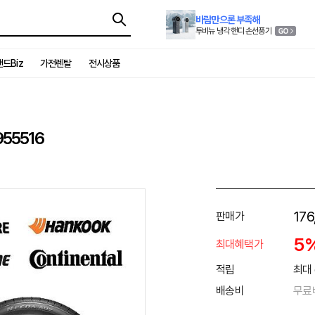
바람만으론 부족해
투비뉴 냉각 핸디 손선풍기
드Biz
가전렌탈
전시상품
955516
176
판매가
5
최대혜택가
적립
최대 
배송비
무료