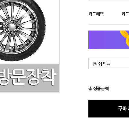
카드혜택
카드
[필수] 단품
총 상품금액
구매