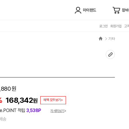
마이랜드
장바
로그인
회원가입
고
기타
,880
원
%
168,342
원
혜택 모두보기>
e.POINT 적립
3,538P
자세히보기
배송