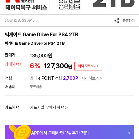
상품번호 B0330915
공유하기
씨게이트 Game Drive For PS4 2TB
씨게이트 Game Drive For PS4 2TB
판매가
135,000
원
최대혜택가
6%
127,300
원
혜택 모두보기>
적립
최대 e.POINT 적립
2,700P
자세히보기
배송비
무료배송
카드혜택
카드사별 무이자 혜택 >
APP에서 구매하면
1
% 추가 적립