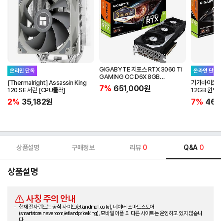
GIGABYTE 지포스 RTX 3060 Ti
온라인 단독
온라인 단독
GAMING OC D6X 8GB
[Thermalright] Assassin King
기가바이트 V
피씨디렉트
7%
651,000
원
120 SE 서린 [CPU쿨러]
12GB 윈드포
2%
35,182
원
7%
465
상품설명
구매정보
리뷰
0
Q&A
0
상품설명
사칭 주의 안내
현재 전자랜드는 공식 사이트(etlandmall.co.kr), 네이버 스마트스토어
(smartstore.naver.com/etlandpriceking), 모바일 어플 외 다른 사이트는 운영하고 있지 않습니
다.