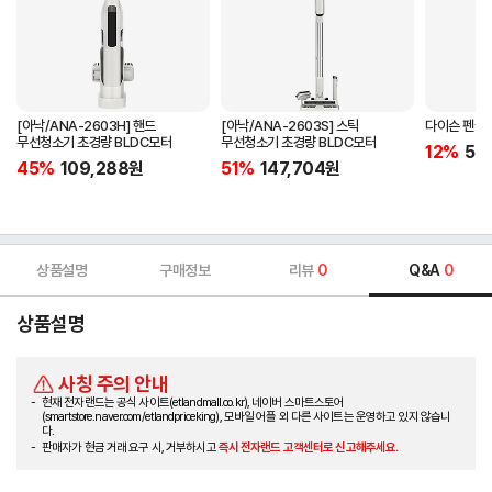
[아낙/ANA-2603H] 핸드
[아낙/ANA-2603S] 스틱
다이슨 펜슬백
무선청소기 초경량 BLDC모터
무선청소기 초경량 BLDC모터
12%
56
45%
109,288
원
51%
147,704
원
상품설명
구매정보
리뷰
0
Q&A
0
상품설명
사칭 주의 안내
현재 전자랜드는 공식 사이트(etlandmall.co.kr), 네이버 스마트스토어
(smartstore.naver.com/etlandpriceking), 모바일 어플 외 다른 사이트는 운영하고 있지 않습니
다.
판매자가 현금 거래 요구 시, 거부하시고
즉시 전자랜드 고객센터로 신고해주세요.