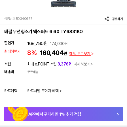
상품번호 B0340677
공유하기
테팔 무선청소기 엑스퍼트 6.60 TY6831KO
할인가
168,780
원
174,000
원
최대혜택가
8%
160,404
원
혜택 모두보기
적립
최대 e.POINT 적립
3,376P
자세히보기
배송비
무료배송
카드혜택
카드사별 무이자 혜택 >
APP에서 구매하면
1
% 추가 적립