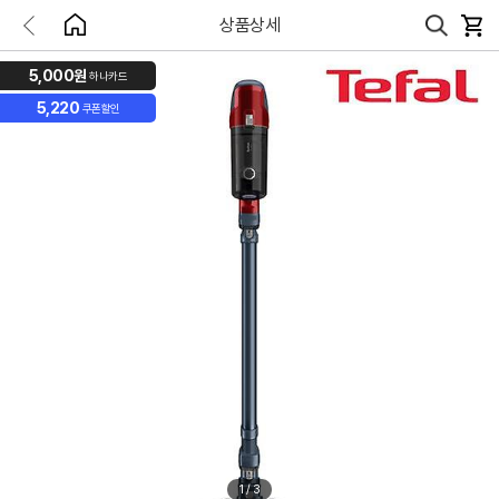
상품상세
5,000원
하나카드
5,220
쿠폰할인
1
/
3