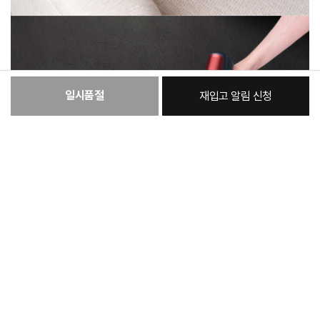
일시품절
재입고 알림 신청
:
본품
168,780원
총 상품 금액
168,780
원