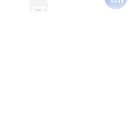
상품정보제공고시
모델명
TWR-T400
법에 의한 인증,허가 등
을 받았음을 확인할수
한국정수기KC인증
있는 경우 그에 대한 사
항
제조국
대한민국
제조사
대한민국
A/S 책임자와 전화번
1666-8915
호