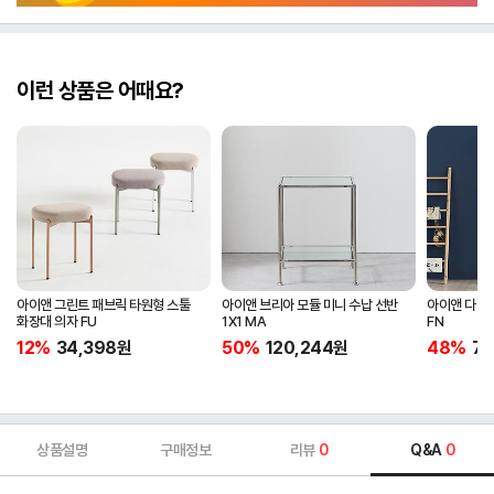
이런 상품은 어때요?
아이앤 그린트 패브릭 타원형 스툴
아이앤 브리아 모듈 미니 수납 선반
아이앤 다앤
화장대 의자 FU
1X1 MA
FN
12%
34,398
원
50%
120,244
원
48%
74
상품설명
구매정보
리뷰
0
Q&A
0