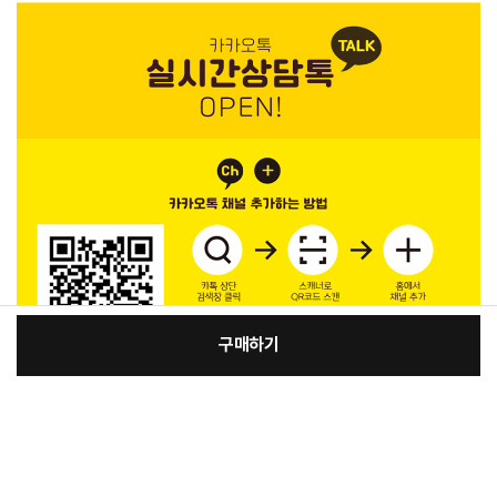
구매하기
[필수] 색상
장
총 상품 금액
119,700
원
바
바