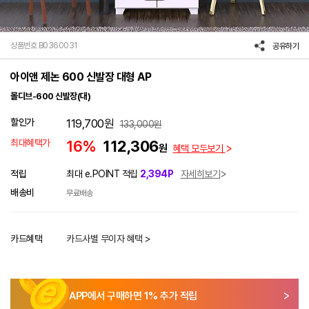
상품번호 B0360031
공유하기
아이앤 제논 600 신발장 대형 AP
몰디브-600 신발장(대)
할인가
119,700
원
133,000
원
최대혜택가
16%
112,306
원
혜택 모두보기
적립
최대 e.POINT 적립
2,394P
자세히보기
배송비
무료배송
카드혜택
카드사별 무이자 혜택 >
APP에서 구매하면
1
% 추가 적립