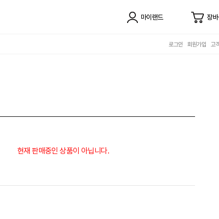
마이랜드
장바
로그인
회원가입
고
현재 판매중인 상품이 아닙니다.