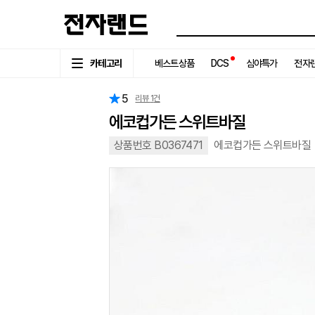
카테고리
베스트상품
DCS
심야특가
전자랜
5
리뷰
1
건
에코컵가든 스위트바질
상품번호 B0367471
에코컵가든 스위트바질