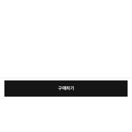
구매하기
[필수] 린클 그래비티
장
총 상품 금액
848,000
원
바
바