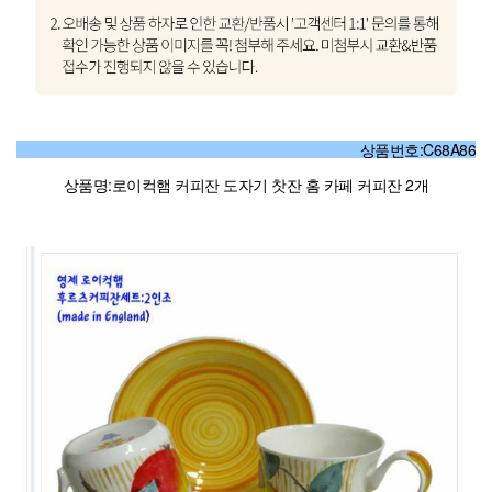
상품번호:C68A86
상품명:로이컥햄 커피잔 도자기 찻잔 홈 카페 커피잔 2개