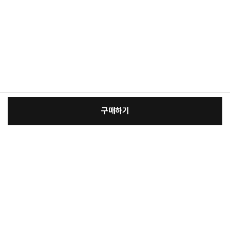
구매하기
:
본품
장
41,500원
총 상품 금액
41,500
원
바
바
구
로
니
구