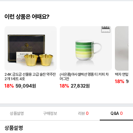
이런 상품은 어때요?
24K 금도금 선물용 고급 술잔 약주잔
(사은품)아사셀렉션 명품 티 커피 차
백자 연잎 찻
2개 1세트 4호
머그잔
18%
10
18%
59,094
원
18%
27,832
원
상품설명
구매정보
리뷰
0
Q&A
0
상품설명