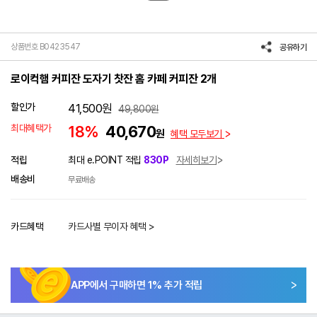
상품번호 B0423547
공유하기
로이컥햄 커피잔 도자기 찻잔 홈 카페 커피잔 2개
할인가
41,500
원
49,800
원
최대혜택가
18%
40,670
원
혜택 모두보기
적립
최대 e.POINT 적립
830P
자세히보기
배송비
무료배송
카드혜택
카드사별 무이자 혜택 >
APP에서 구매하면
1
% 추가 적립