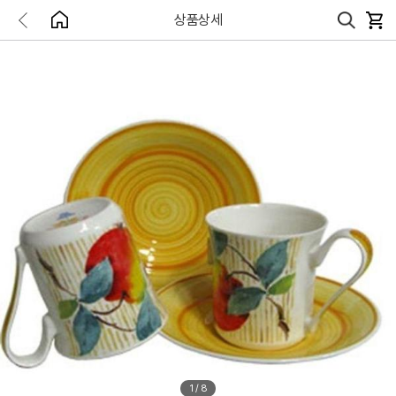
상품상세
1
/
8