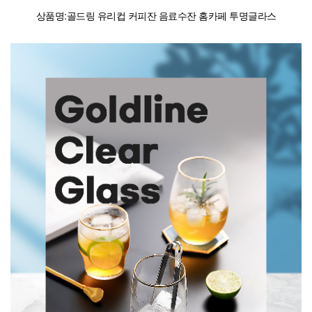
상품명:골드링 유리컵 커피잔 음료수잔 홈카페 투명글라스