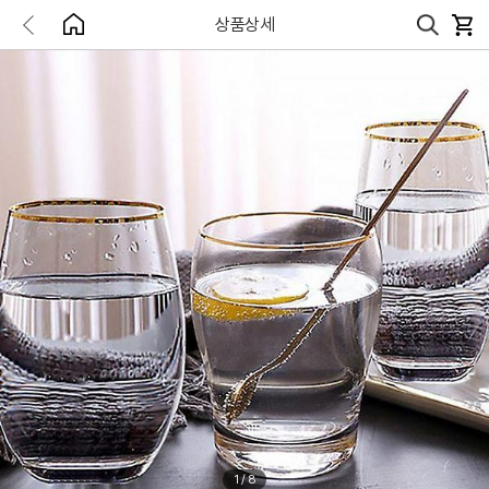
상품상세
1
/
8