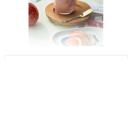
상품정보제공고시
모델명
n621193108A
재질
상세정보별도표시
구성품
상세정보별도표시
크기/무게
상세정보별도표시