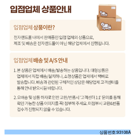
상품번호:93108A