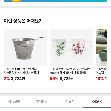
이런 상품은 어때요?
고원 TMT 머그컵 스텐 필터
고원 레트로 유리컵 2P 머그컵 세트
말랑말랑 깨
차거름망 티스트레이너 인퓨저
400ml 감성 홈카페 내열 유리잔
머그컵
2%
3,724
원
56%
8,722
원
18%
12
상품설명
구매정보
리뷰
1
Q&A
0