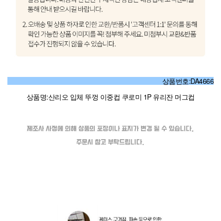
상품번호:DA4666
상품명:산리오 입체 뚜껑 이중컵 쿠로미 1P 유리잔 머그컵