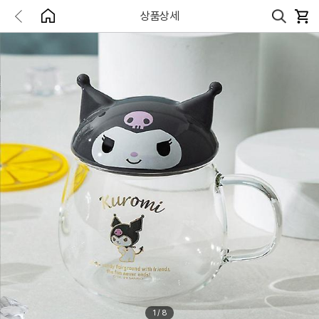
상품상세
1
/
8