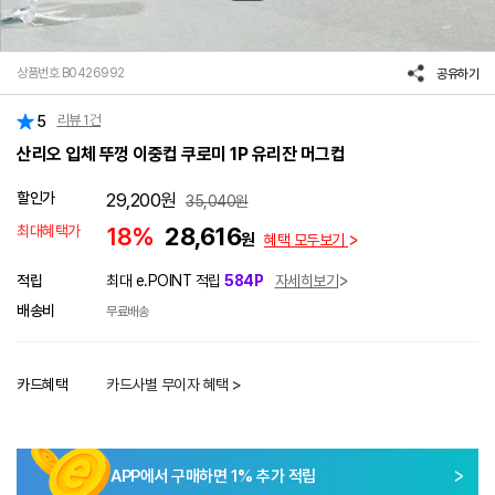
상품번호 B0426992
공유하기
리뷰
1
건
5
산리오 입체 뚜껑 이중컵 쿠로미 1P 유리잔 머그컵
할인가
29,200
원
35,040
원
최대혜택가
18%
28,616
원
혜택 모두보기
적립
최대 e.POINT 적립
584P
자세히보기
배송비
무료배송
카드혜택
카드사별 무이자 혜택 >
APP에서 구매하면
1
% 추가 적립