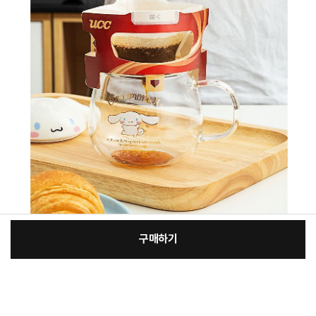
구매하기
:
본품
장
29,200원
총 상품 금액
29,200
원