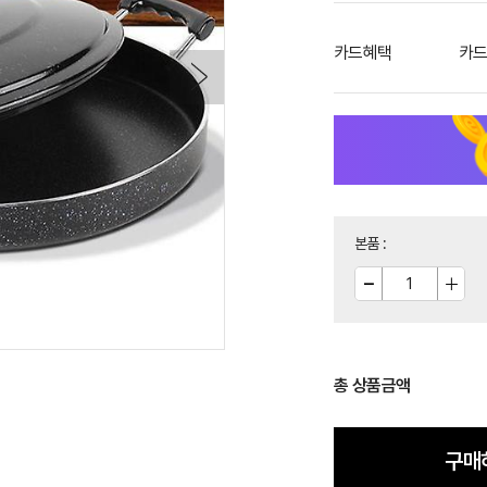
카드혜택
카드
본품
:
총 상품금액
구매