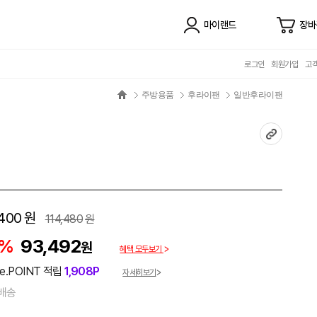
마이랜드
장바
로그인
회원가입
고
주방용품
후라이팬
일반후라이팬
400
원
114,480
원
8%
93,492
원
혜택 모두보기
e.POINT 적립
1,908P
자세히보기
배송