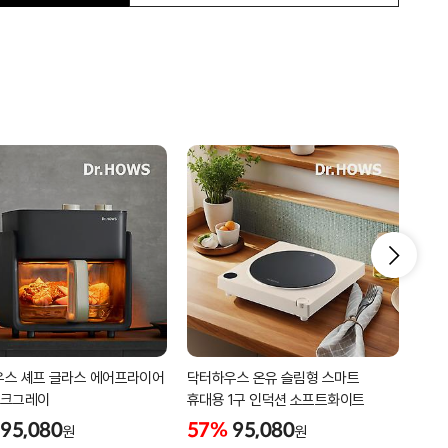
스 셰프 글라스 에어프라이어
닥터하우스 온유 슬림형 스마트
닥터
 다크그레이
휴대용 1구 인덕션 소프트화이트
라이
95,080
57%
95,080
57
원
원