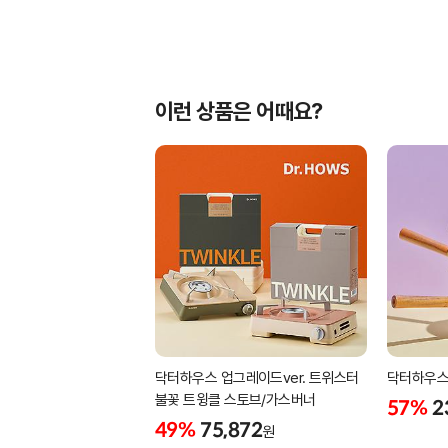
이런 상품은 어때요?
닥터하우스 업그레이드ver. 트위스터
닥터하우스 
불꽃 트윙클 스토브/가스버너
57%
2
49%
75,872
원