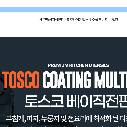
상품명:베이직전판 45 후라이팬 업소용 주물 코팅 미니 철팬