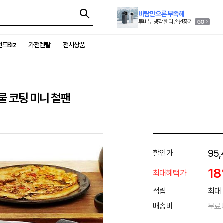
바람만으론 부족해
투비뉴 냉각 핸디 손선풍기
드Biz
가전렌탈
전시상품
물 코팅 미니 철팬
95,
할인가
1
최대혜택가
적립
최대 
배송비
무료