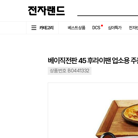
카테고리
베스트상품
DCS
심야특가
전자랜
베이직전판 45 후라이팬 업소용 주
상품번호 B0441332