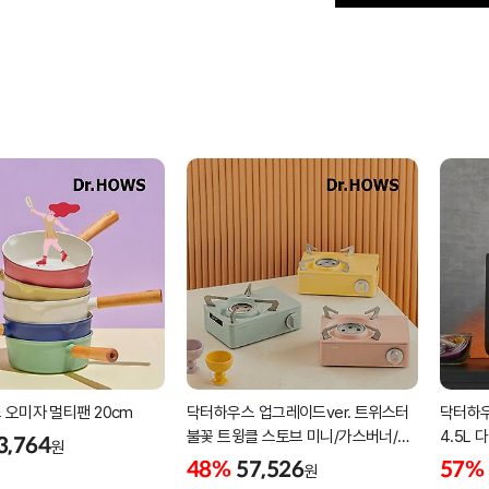
오미자 멀티팬 20cm
닥터하우스 업그레이드ver. 트위스터
닥터하우
불꽃 트윙클 스토브 미니/가스버너/
4.5L
3,764
원
캠핑버너
48%
57,526
57%
원