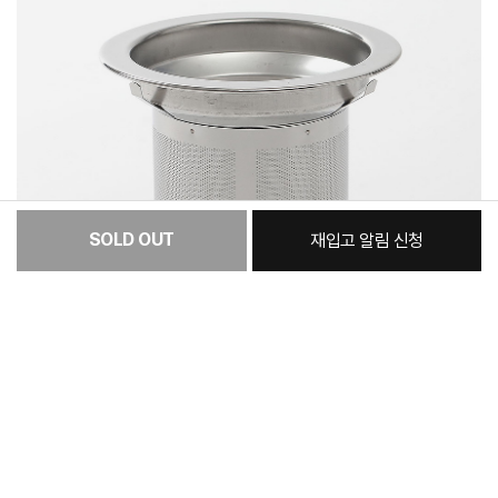
SOLD OUT
재입고 알림 신청
:
본품
21,400원
총 상품 금액
21,400
원