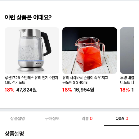
이런 상품은 어때요?
루센1728 스텐레스 유리 전기주전자
유리 사각바닥 손잡이 숙우 저그
투명 내열유리
1.8L 전기포트
공도배 S 340ml
티포트 티팟
18%
47,824
원
18%
16,954
원
18%
15
상품설명
구매정보
리뷰
0
Q&A
0
상품설명