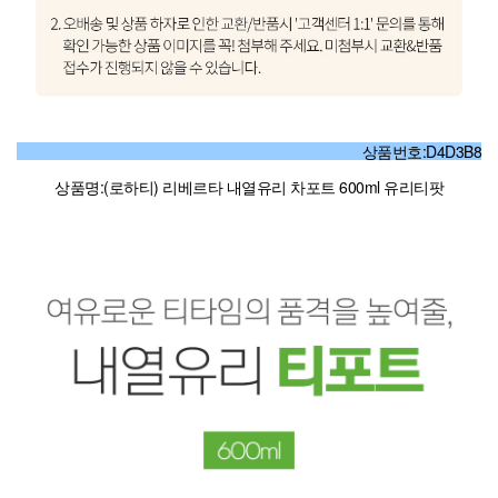
상품번호:D4D3B8
상품명:(로하티) 리베르타 내열유리 차포트 600ml 유리티팟