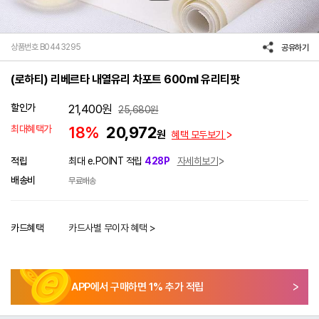
상품번호 B0443295
공유하기
(로하티) 리베르타 내열유리 차포트 600ml 유리티팟
할인가
21,400
원
25,680
원
최대혜택가
18%
20,972
원
혜택 모두보기
적립
최대 e.POINT 적립
428P
자세히보기
배송비
무료배송
카드혜택
카드사별 무이자 혜택 >
APP에서 구매하면
1
% 추가 적립