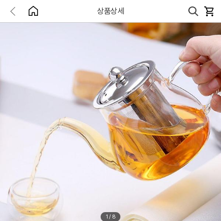
상품상세
1
/
8