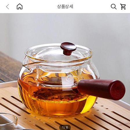
상품상세
1
/
8