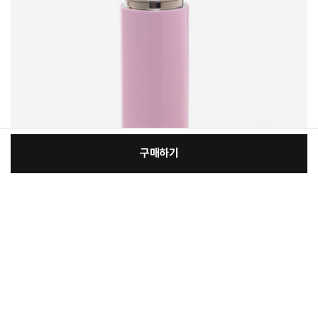
구매하기
:
본품
장
17,200원
총 상품 금액
17,200
원
바
바
구
로
니
구