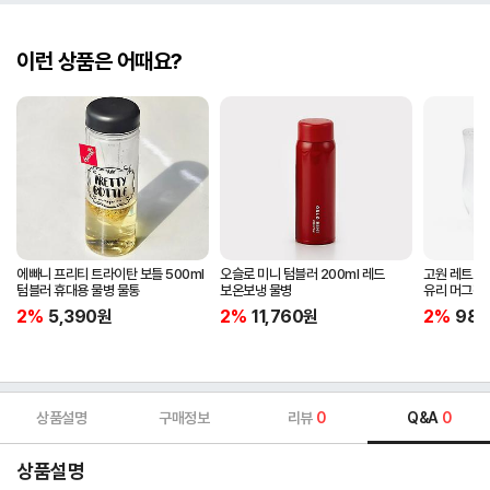
이런 상품은 어때요?
에빠니 프리티 트라이탄 보틀 500ml
오슬로 미니 텀블러 200ml 레드
고원 레트로 
텀블러 휴대용 물병 물통
보온보냉 물병
유리 머그잔
2%
5,390
원
2%
11,760
원
2%
980
상품설명
구매정보
리뷰
0
Q&A
0
상품설명