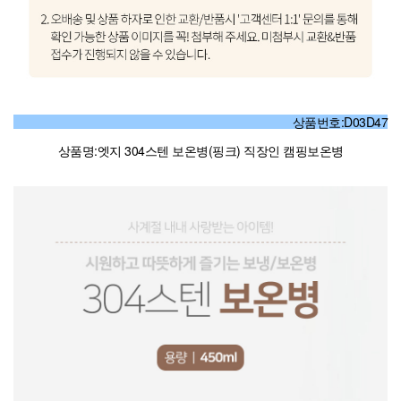
상품번호:D03D47
상품명:엣지 304스텐 보온병(핑크) 직장인 캠핑보온병