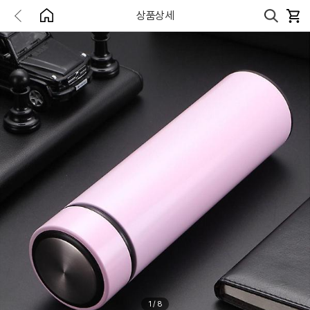
상품상세
1
/
8