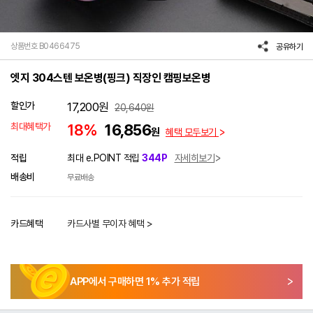
상품번호 B0466475
공유하기
엣지 304스텐 보온병(핑크) 직장인 캠핑보온병
할인가
17,200
원
20,640
원
최대혜택가
18%
16,856
원
혜택 모두보기
적립
최대 e.POINT 적립
344P
자세히보기
배송비
무료배송
카드혜택
카드사별 무이자 혜택 >
APP에서 구매하면
1
% 추가 적립