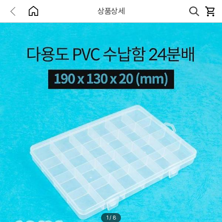
상품상세
1
/
8