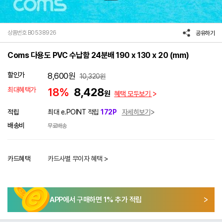
상품번호 B0538926
공유하기
Coms 다용도 PVC 수납함 24분배 190 x 130 x 20 (mm)
할인가
8,600
원
10,320
원
최대혜택가
18%
8,428
원
혜택 모두보기
적립
최대 e.POINT 적립
172P
자세히보기
배송비
무료배송
카드혜택
카드사별 무이자 혜택 >
APP에서 구매하면
1
% 추가 적립