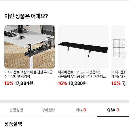
이런 상품은 어때요?
이지마운트 책상 케이블 전선 무타공
이지마운트 TV 모니터 셋톱박스
이지마운트 T
정리 멀티탭 정리함
사운드바 무타공 정리 선반 거치대
메쉬망 SMN
FS-900
16%
17,884
원
16%
13,230
원
16%
7,
상품설명
구매정보
리뷰
0
Q&A
0
상품설명