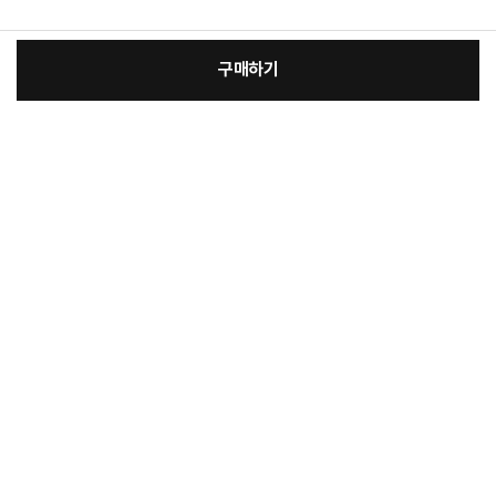
구매하기
:
본품
장
8,600원
총 상품 금액
8,600
원
바
바
구
로
니
구
매