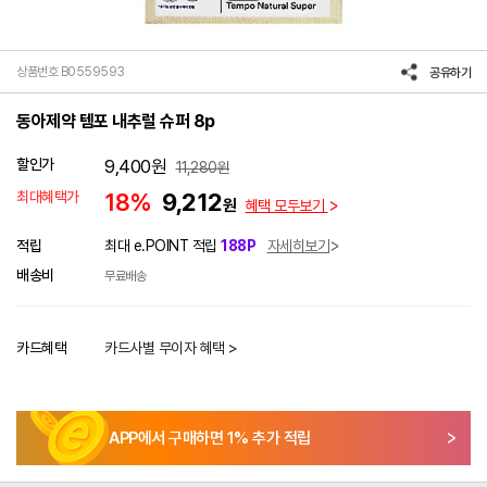
상품번호 B0559593
공유하기
동아제약 템포 내추럴 슈퍼 8p
할인가
9,400
원
11,280
원
최대혜택가
18%
9,212
원
혜택 모두보기
적립
최대 e.POINT 적립
188P
자세히보기
배송비
무료배송
카드혜택
카드사별 무이자 혜택 >
APP에서 구매하면
1
% 추가 적립