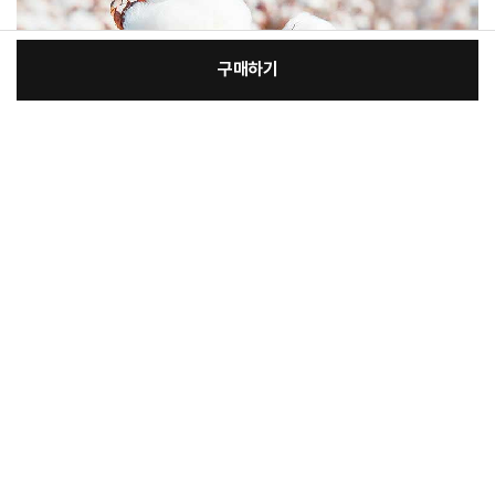
구매하기
:
본품
장
9,400원
총 상품 금액
9,400
원
바
바
구
로
니
구
매