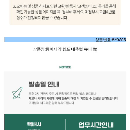
상품번호:BF0A05
상품명:동아제약 템포 내추럴 슈퍼 8p