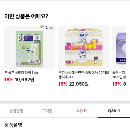
이런 상품은 어때요?
본 골드 생리대 대형 14p
쏘피 내몸에 순한면 중형 22+22개입
좋은느낌 생
생리대 -O
10개입 수면
18%
10,682
원
18%
22,050
원
18%
8,
상품설명
구매정보
리뷰
0
Q&A
0
상품설명