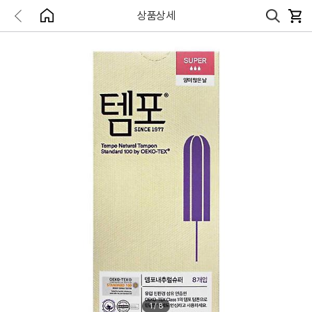
상품상세
1
/
8