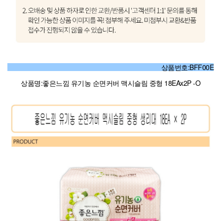
상품번호:BFF00E
상품명:좋은느낌 유기농 순면커버 맥시슬림 중형 18EAx2P -O