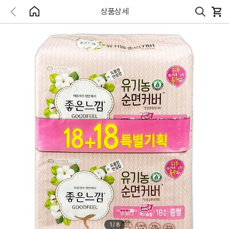
상품상세
1
/
8