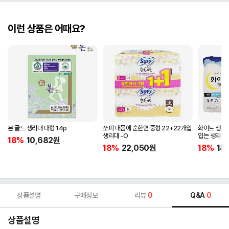
이런 상품은 어때요?
본 골드 생리대 대형 14p
쏘피 내몸에 순한면 중형 22+22개입
화이트 생리
생리대 -O
입는 생리대
18%
10,682
원
18%
22,050
원
18%
18
상품설명
구매정보
리뷰
0
Q&A
0
상품설명