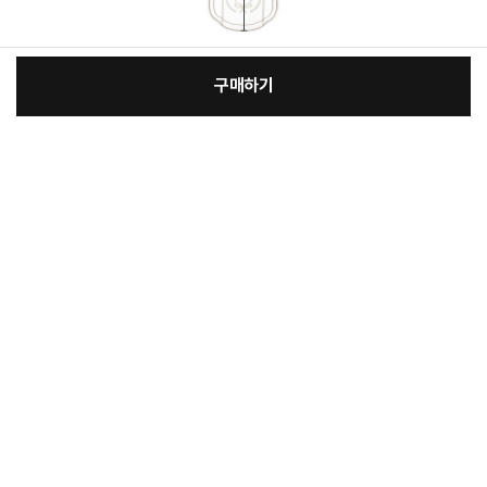
구매하기
:
본품
장
20,100원
총 상품 금액
20,100
원
바
바
구
로
니
구
매