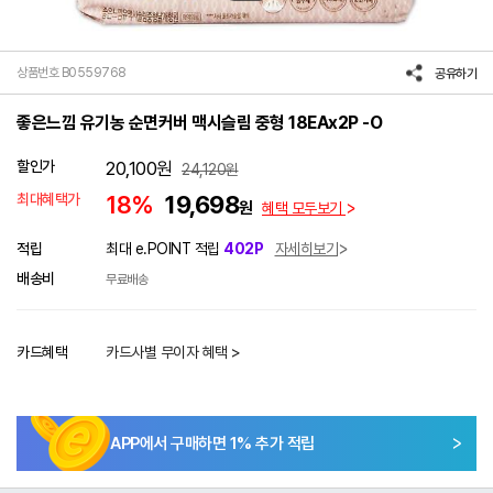
상품번호 B0559768
공유하기
좋은느낌 유기농 순면커버 맥시슬림 중형 18EAx2P -O
할인가
20,100
원
24,120
원
최대혜택가
18%
19,698
원
혜택 모두보기
적립
최대 e.POINT 적립
402P
자세히보기
배송비
무료배송
카드혜택
카드사별 무이자 혜택 >
APP에서 구매하면
1
% 추가 적립