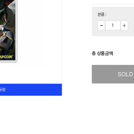
본품
:
총 상품금액
SOLD
동점