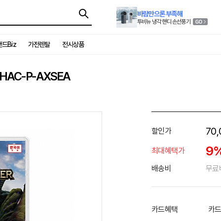
바람만으론 부족해
투비뉴 냉각 핸디 손선풍기
드Biz
가전렌탈
전시상품
HAC-P-AXSEA
70,
할인가
9
최대혜택가
배송비
무료
카드혜택
카드