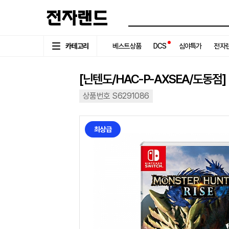
카테고리
베스트상품
DCS
심야특가
전자랜
[닌텐도/HAC-P-AXSEA/도동점] 
상품번호 S6291086
최상급