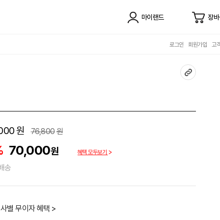
마이랜드
장바
로그인
회원가입
고
000
원
76,800
원
%
70,000
원
혜택 모두보기
배송
사별 무이자 혜택 >