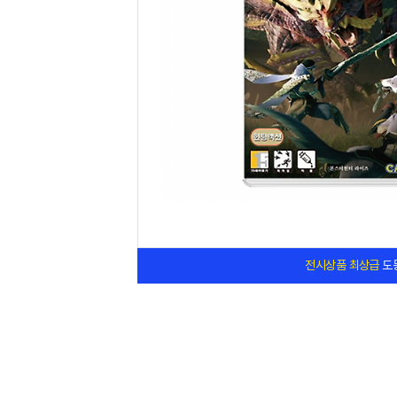
전시상품
최상
급
도