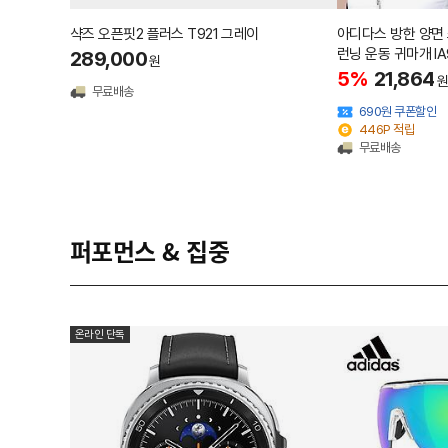
샥즈 오픈핏2 플러스 T921 그레이
아디다스 방한 양면
런닝 운동 귀마개 IA
289,000
원
5%
21,864
원
무료배송
690원 쿠폰할인
446P 적립
무료배송
퍼포먼스 & 집중
온라인 단독