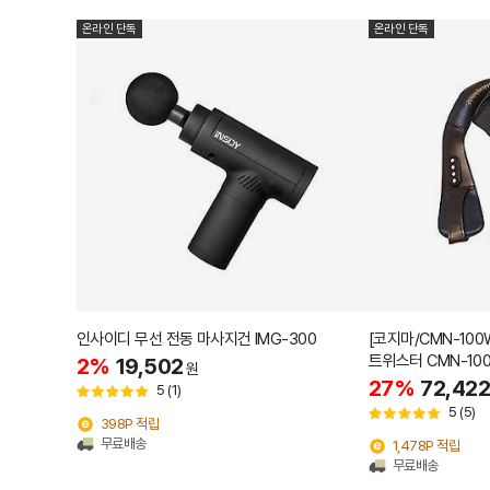
온라인 단독
온라인 단독
인사이디 무선 전동 마사지건 IMG-300
[코지마/CMN-10
트위스터 CMN-10
2%
19,502
원
27%
72,422
5
(1)
5
(5)
398P 적립
무료배송
1,478P 적립
무료배송