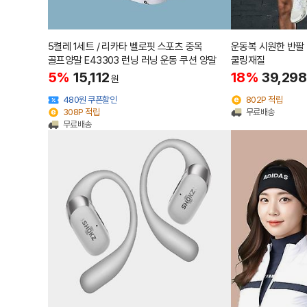
5켤레 1세트 / 리카타 벨로핏 스포츠 중목
운동복 시원한 반팔
골프양말 E43303 런닝 러닝 운동 쿠션 양말
쿨링재질
5%
15,112
18%
39,298
원
480원 쿠폰할인
802P 적립
308P 적립
무료배송
무료배송