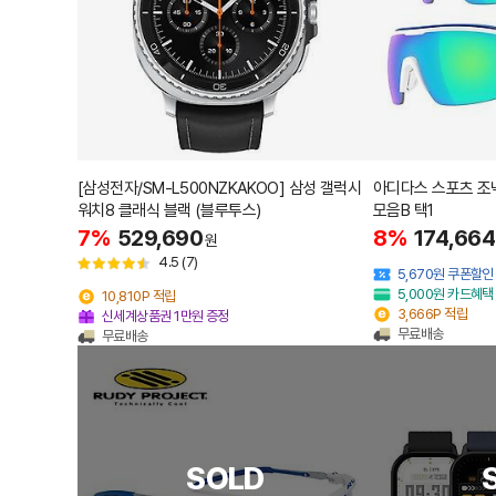
[삼성전자/SM-L500NZKAKOO] 삼성 갤럭시
아디다스 스포츠 조
워치8 클래식 블랙 (블루투스)
모음B 택1
7%
529,690
8%
174,664
원
4.5
(7)
5,670원 쿠폰할인
5,000원 카드혜택
10,810P 적립
3,666P 적립
신세계상품권 1만원 증정
무료배송
무료배송
SOLD