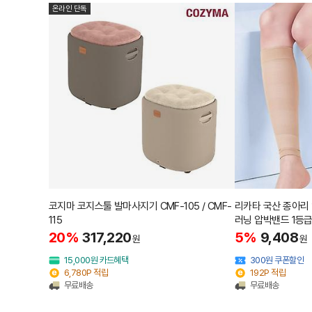
온라인 단독
코지마 코지스툴 발마사지기 CMF-105 / CMF-
리카타 국산 종아리
115
러닝 압박밴드 1등급
20%
317,220
5%
9,408
원
원
15,000원 카드혜택
300원 쿠폰할인
6,780P 적립
192P 적립
무료배송
무료배송