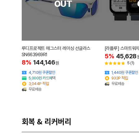
OUT
루디프로젝트 매그스터 레이싱 선글라스
[라플루] 스마트워치 
SN663969R1
5%
45,628
8%
144,146
원
5
(1)
4,710원 쿠폰할인
1,440원 쿠폰할인
5,000원 카드혜택
932P 적립
3,044P 적립
무료배송
무료배송
회복 & 리커버리