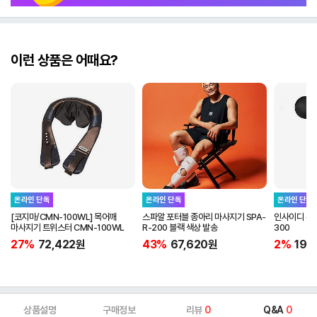
이런 상품은 어때요?
온라인 단독
온라인 단독
온라인 단독
[코지마/CMN-100WL] 목어깨
스파알 포터블 종아리 마사지기 SPA-
인사이디 무선
마사지기 트위스터 CMN-100WL
R-200 블랙 색상 발송
300
27%
72,422
원
43%
67,620
원
2%
19,
상품설명
구매정보
리뷰
0
Q&A
0