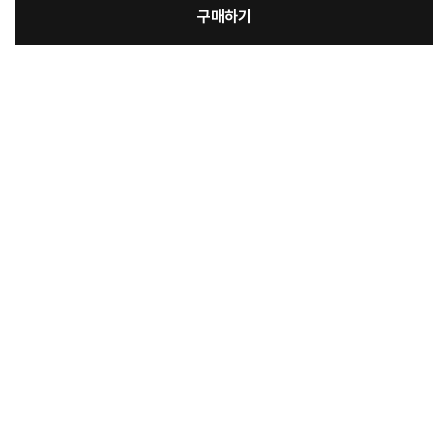
구매하기
:
본품
장
79,900원
보험상품 옵션추가
바
바
선택안함
전자랜드 생활파워케어
3,000원
구
로
무상보증 경과 후 고장 걱정없이 A/S연장서비스로 수리비 보장 받으세요!
니
총 상품 금액
79,900
원
구
매