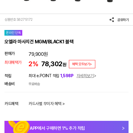
상품번호 S6275172
공유하기
온라인 단독
오엘라 마사지건 MGM/BLACK1 블랙
판매가
79,900
원
최대혜택가
2%
78,302
원
혜택 모두보기>
적립
최대 e.POINT 적립
1,598P
자세히보기
배송비
무료배송
카드혜택
카드사별 무이자 혜택 >
APP에서 구매하면
1
% 추가 적립