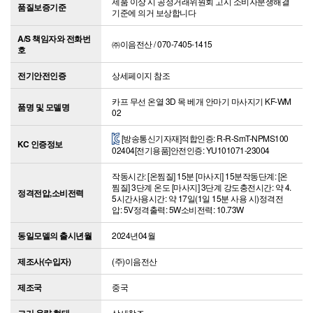
제품 이상 시 공정거래위원회 고시 소비자분쟁해결
품질보증기준
기준에 의거 보상합니다
A/S 책임자와 전화번
㈜이음전산 / 070-7405-1415
호
전기안전인증
상세페이지 참조
카프 무선 온열 3D 목 베개 안마기 마사지기 KF-WM
품명 및 모델명
02
[방송통신기자재]적합인증: R-R-SmT-NPMS100
KC 인증정보
02404[전기용품]안전인증: YU101071-23004
작동시간: [온찜질] 15분 [마사지] 15분작동단계: [온
찜질] 3단계 온도 [마사지] 3단계 강도충전시간: 약 4.
정격전압,소비전력
5시간사용시간: 약 17일(1일 15분 사용 시)정격전
압: 5V정격출력: 5W소비전력: 10.73W
동일모델의 출시년월
2024년04월
제조사(수입자)
(주)이음전산
제조국
중국
크기,용량,형태
상세참조