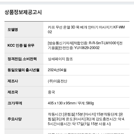
상품정보제공고시
카프 무선 온열 3D 목 베개 안마기 마사지기 KF-WM
모델명
02
[방송통신기자재]적합인증: R-R-SmT-LM10001[전
KCC 인증 필 유무
기용품]안전인증: YU10629-20002
정격전압, 소비전력
상세페이지 참조
동일모델의 출시년월
2024년04월
제조사
(주)이음전산
제조국
중국
크기/무게
405 x 130 x 95mm / 무게: 580g
작동시간: [온찜질] 15분 [마사지] 15분작동단계: [온
주요사양
찜질] 3단계 온도 [마사지] 3단계 강도충전시간: 약 4.
5시간사용시간: 약 17일(1일 15분 사용 시)