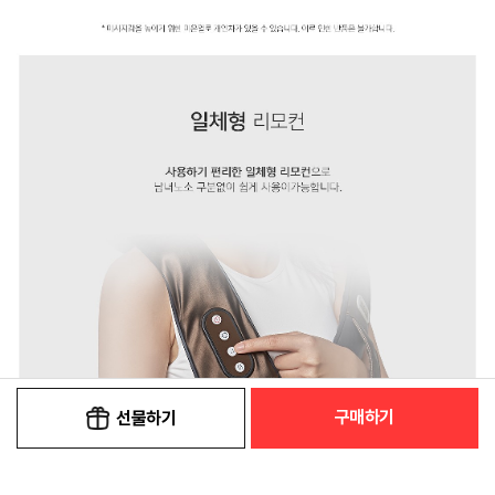
구매하기
선물하기
:
본품
장
73,900원