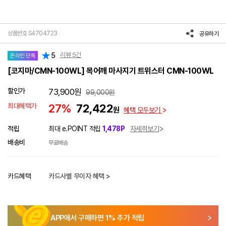
상품번호 S4704723
공유하기
리뷰
5
건
5
온라인 단독
[코지마/CMN-100WL] 목어깨 마사지기 트위스터 CMN-100WL
할인가
73,900
원
99,000
원
최대혜택가
27%
72,422
원
혜택 모두보기
적립
최대 e.POINT 적립
1,478P
자세히보기
배송비
무료배송
카드혜택
카드사별 무이자 혜택 >
APP에서 구매하면
1
% 추가 적립