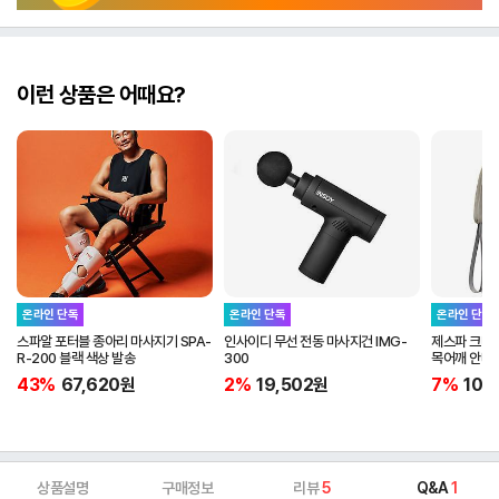
이런 상품은 어때요?
온라인 단독
온라인 단독
온라인 단독
스파알 포터블 종아리 마사지기 SPA-
인사이디 무선 전동 마사지건 IMG-
제스파 크네티
R-200 블랙 색상 발송
300
목어깨 안마기
43%
67,620
원
2%
19,502
원
7%
101
상품설명
구매정보
리뷰
5
Q&A
1