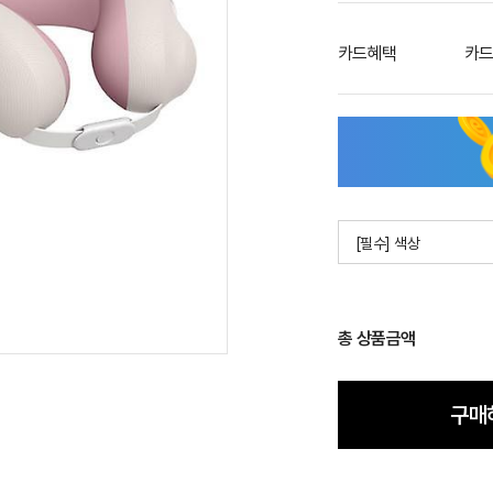
카드혜택
카드
[필수] 색상
총 상품금액
구매