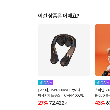
이런 상품은 어때요?
온라인 단독
온라인 단독
[코지마/CMN-100WL] 목어깨
스파알 포터
마사지기 트위스터 CMN-100WL
R-200 
27%
72,422
43%
6
원