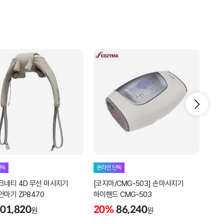
단독
온라인 단독
온라
크네티 4D 무선 마사지기
[코지마/CMG-503] 손마사지기
휴그랩
안마기 ZP8470
하이핸드 CMG-503
2%
01,820
20%
86,240
원
원