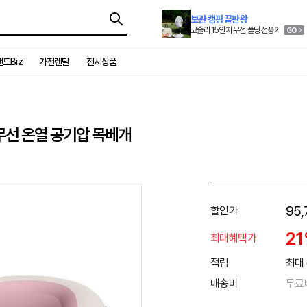
보관 캠핑 끝판왕
코슬리 15인치 무선 폴딩 선풍기
드Biz
가전렌탈
전시상품
 무선 온열 공기압 목베개
95,
할인가
2
최대혜택가
적립
최대 
배송비
무료