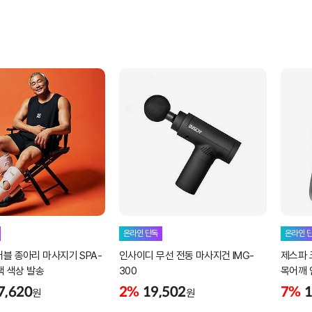
온라인 단독
온라인 
블 종아리 마사지기 SPA-
인사이디 무선 전동 마사지건 IMG-
제스파 
블랙 색상 발송
300
목어깨 
7,620
2%
19,502
7%
1
원
원