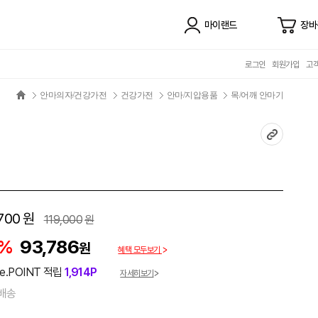
마이랜드
장바
로그인
회원가입
고
안마의자/건강가전
건강가전
안마/지압용품
목/어깨 안마기
700
원
119,000
원
1%
93,786
원
혜택 모두보기
e.POINT 적립
1,914P
자세히보기
배송