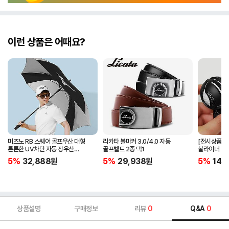
이런 상품은 어때요?
미즈노 RB 스퀘어 골프우산 대형
리카타 볼마커 3.0/4.0 자동
[전시상품] 
튼튼한 UV차단 자동 장우산
골프벨트 2종 택1
볼라이너 + 
5LKY22100
5%
32,888
원
5%
29,938
원
5%
14,
상품설명
구매정보
리뷰
0
Q&A
0