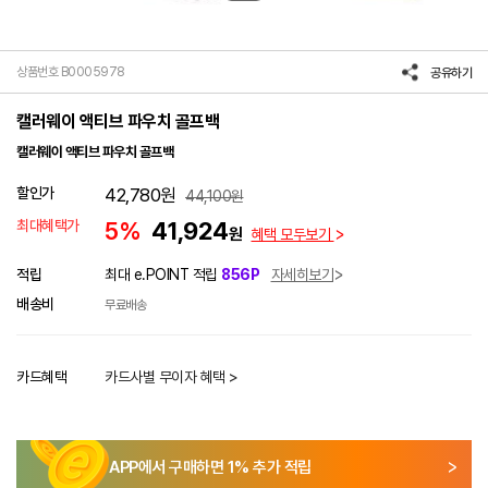
상품번호 B0005978
공유하기
캘러웨이 액티브 파우치 골프백
캘러웨이 액티브 파우치 골프백
할인가
42,780
원
44,100
원
최대혜택가
5%
41,924
원
혜택 모두보기
적립
최대 e.POINT 적립
856P
자세히보기
배송비
무료배송
카드혜택
카드사별 무이자 혜택 >
APP에서 구매하면
1
% 추가 적립