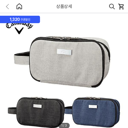
상품상세
1,320
쿠폰할인
1
/
3