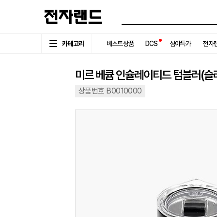
카테고리
베스트상품
DCS
심야특가
전자랜
미르 베큠 인슐레이티드 텀블러(슬라이
상품번호 B0010000