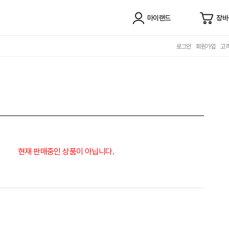
마이랜드
장바
로그인
회원가입
고
현재 판매중인 상품이 아닙니다.