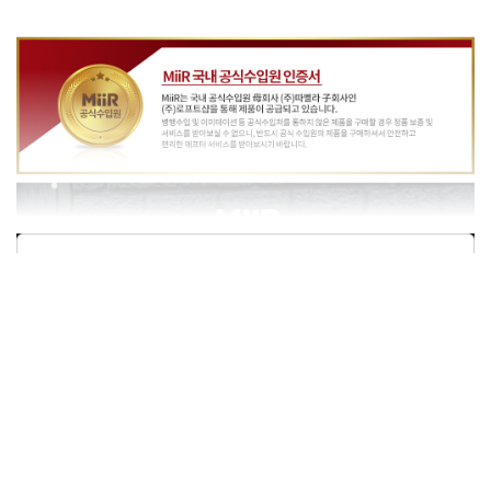
상품정보제공고시
모델명
미르 베큠 인슐레이티드 보틀 23oz - 그레이(Basal)
재질
폴리프로필렌, 실리콘, 스테인레스
구성품
본품1개