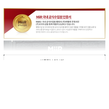
상품정보제공고시
미르 캠프컵(슬라이드 뚜껑) 20oz - 블루그린(Prism
모델명
atic)
재질
상세페이지 참조