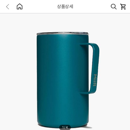
상품상세
1
/
4