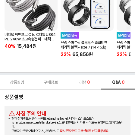
버티탭 팩맥프로 C to C타입 USB4
온라인 단독
온라인 단독
PD 240W 초고속충전 마그네틱
브링 스마트링 블루투스 슬립테크
브링 스마트
케이블 1m
40%
15,484
원
세라믹 블랙 - size 7 (14-15호)
세라믹 블랙 - 
22%
65,856
원
22%
65
상품설명
구매정보
리뷰
0
Q&A
0
상품설명
사칭 주의 안내
현재 전자랜드는 공식 사이트(etlandmall.co.kr), 네이버 스마트스토어
(smartstore.naver.com/etlandpriceking), 모바일 어플 외 다른 사이트는 운영하고 있지 않습니
다.
판매자가 현금 거래 요구 시, 거부하시고
즉시 전자랜드 고객센터로 신고해주세요.