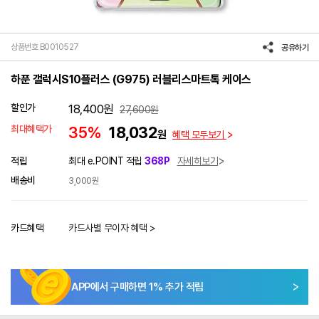
상품번호 B0010527
공유하기
하푼 갤럭시S10플러스 (G975) 러블리스마트톡 케이스
할인가
18,400
원
27,600
원
최대혜택가
35%
18,032
원
혜택 모두보기
적립
최대 e.POINT 적립
368P
자세히보기
배송비
3,000원
카드혜택
카드사별 무이자 혜택 >
APP에서 구매하면
1
% 추가 적립