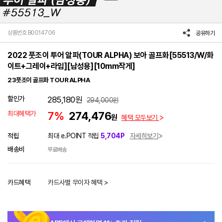
상품번호 B0014706
공유하기
2022 풋조이 투어 알파(TOUR ALPHA) 보아 골프화[55513/W/화
이트+그레이+라임][남성용][10mm작게]
23풋조이 골프화 TOUR ALPHA
할인가
285,180
원
294,000
원
최대혜택가
7%
274,476
원
혜택 모두보기
적립
최대 e.POINT 적립
5,704P
자세히보기
배송비
무료배송
카드혜택
카드사별 무이자 혜택 >