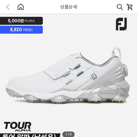
상품상세
5,000원
하나카드
8,820
쿠폰할인
1
/
6