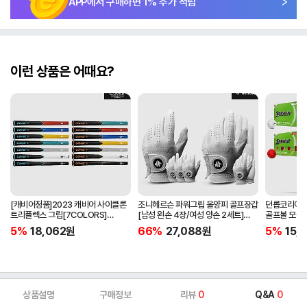
APP에서 구매하면
1
% 추가 적립
이런 상품은 어때요?
[캐비어정품]2023 캐비어 사이클론
조니헤르슨 파워그립 올양피 골프장갑
던롭코리아정품
트리플렉스 그립[7COLORS]
[남성 왼손 4장/여성 양손 2세트]
골프볼 모음[
[라운드][39g/42g/46g/50g]
[화이트][케이스포함]
[2피스/12알
5%
18,062
원
66%
27,088
원
5%
15,1
[R/S 토크]
상품설명
구매정보
리뷰
0
Q&A
0