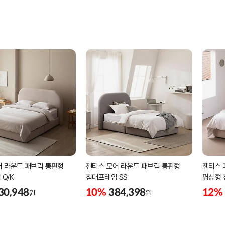
어 라운드 패브릭 통판형
젠티스 모어 라운드 패브릭 통판형
젠티스 
Q/K
침대프레임 SS
평상형 
30,948
10%
384,398
12%
원
원