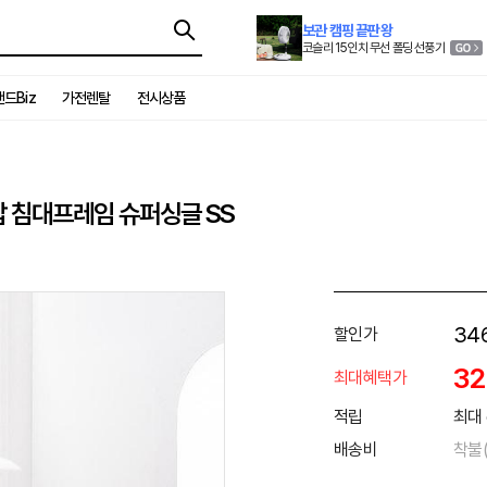
보관 캠핑 끝판왕
코슬리 15인치 무선 폴딩 선풍기
드Biz
가전렌탈
전시상품
납 침대프레임 슈퍼싱글 SS
34
할인가
3
최대혜택가
적립
최대 
배송비
착불(