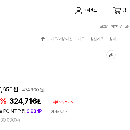
마이랜드
장바
로그인
회원가입
고
가구/여행/패션
가구
침실가구
침대
6,650
원
474,900
원
2%
324,716
원
혜택 모두보기
e.POINT 적립
6,934P
자세히보기
30,000원)