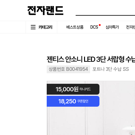
카테고리
베스트상품
DCS
심야특가
전자랜
젠티스 안소니 LED 3단 서랍형 수
상품번호 B0041954
포트나 3단 수납 SS
15,000원
하나카드
18,250
쿠폰할인