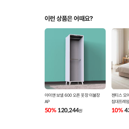
이런 상품은 어때요?
아이앤 보넬 600 오픈 옷장 이불장
젠티스 모
AP
침대프레임 
50%
120,244
10%
4
원