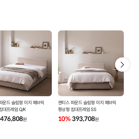
파운드 슬림형 이지 패브릭
젠티스 파운드 슬림형 이지 패브릭
젠티
침대프레임 Q/K
평상형 침대프레임 SS
침대
476,808
10%
393,708
10
원
원