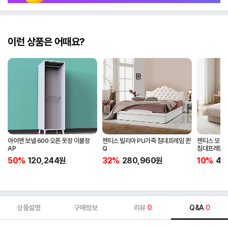
이런 상품은 어때요?
아이앤 보넬 600 오픈 옷장 이불장
젠티스 빌리아 PU가죽 침대프레임 퀸
젠티스 모어
AP
Q
침대프레임 Q
50%
120,244
원
32%
280,960
원
10%
43
상품설명
구매정보
리뷰
0
Q&A
0