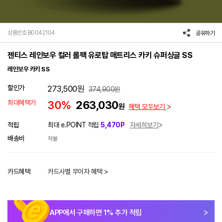
상품번호 B0042104
공유하기
젠티스 레인보우 컬러 롤팩 유로탑 매트리스 카키 슈퍼싱글 SS
레인보우 카키 SS
할인가
273,500
원
374,900
원
최대혜택가
30%
263,030
원
혜택 모두보기
적립
최대 e.POINT 적립
5,470P
자세히보기
배송비
착불
카드혜택
카드사별 무이자 혜택 >
APP에서 구매하면
1
% 추가 적립