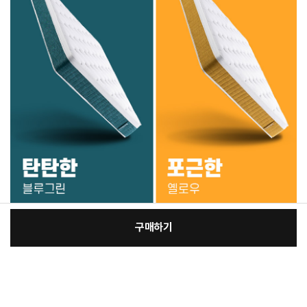
구매하기
[필수] 옵션
장
총 상품 금액
273,500
원
바