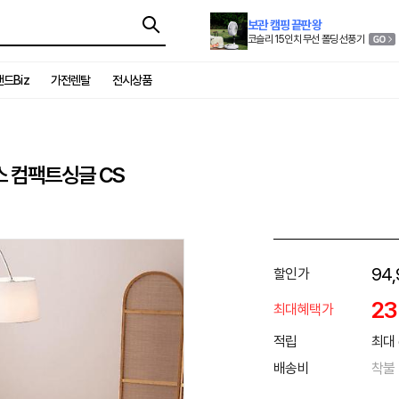
보관 캠핑 끝판왕
코슬리 15인치 무선 폴딩 선풍기
드Biz
가전렌탈
전시상품
스 컴팩트싱글 CS
94,
할인가
2
최대혜택가
적립
최대 
배송비
착불