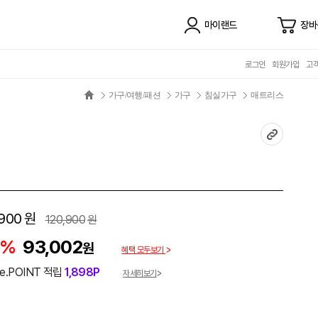
마이랜드
장바
로그인
회원가입
고
가구/여행/패션
가구
침실가구
매트리스
900
원
120,900
원
3%
93,002
원
혜택 모두보기
e.POINT 적립
1,898P
자세히보기