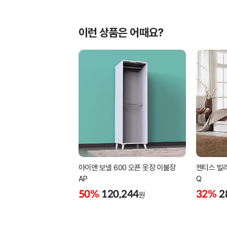
이런 상품은 어때요?
아이앤 보넬 600 오픈 옷장 이불장
젠티스 빌
AP
Q
50%
120,244
32%
2
원