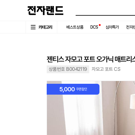
카테고리
베스트상품
DCS
심야특가
전자랜
젠티스 자모고 포트 오가닉 매트리
상품번호 B0042119
자모고 포트 CS
5,000
쿠폰할인