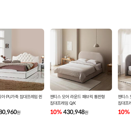
리아 PU가죽 침대프레임 퀸
젠티스 모어 라운드 패브릭 통판형
젠티스 
침대프레임 Q/K
침대프레
80,960
10%
430,948
10%
원
원