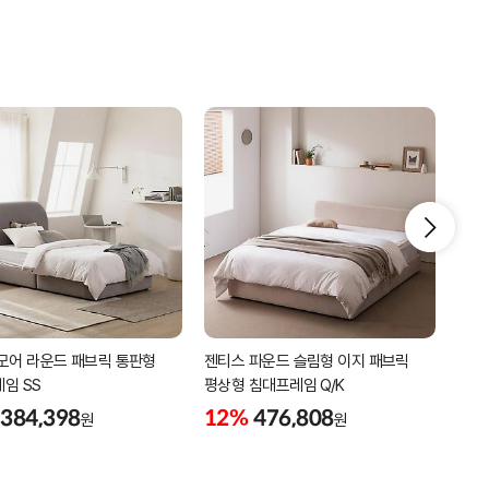
모어 라운드 패브릭 통판형
젠티스 파운드 슬림형 이지 패브릭
젠티
임 SS
평상형 침대프레임 Q/K
평상
384,398
12%
476,808
10
원
원