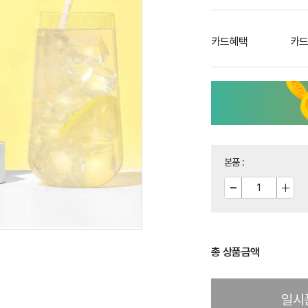
카드혜택
카드
본품
:
총 상품금액
일시