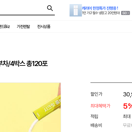
캐리어 한정특가 진행중 !
1인 가구 필수 냉장고 20만원대
드Biz
가전렌탈
전시상품
차/4박스 총120포
30
할인가
5
최대혜택가
적립
최대 
배송비
무료