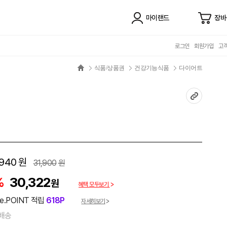
마이랜드
장바
로그인
회원가입
고
식품/상품권
건강기능식품
다이어트
,940
원
31,900
원
%
30,322
원
혜택 모두보기
e.POINT 적립
618P
자세히보기
배송