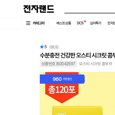
카테고리
베스트상품
DCS
심야특가
전자랜
5
리뷰
1
건
수분충전 건강한 오스티 시크릿 콤부
상품번호 B0042597
오스티 시크릿 콤부차
960
쿠폰할인