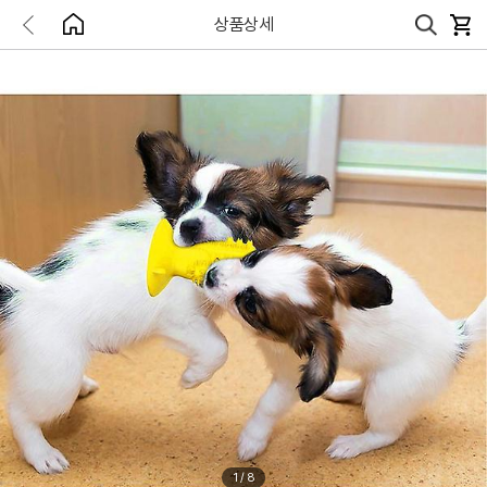
상품상세
1
/
8