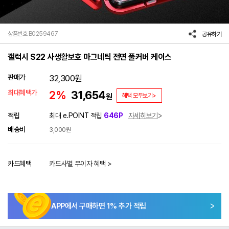
상품번호 B0259467
공유하기
갤럭시 S22 사생활보호 마그네틱 전면 풀커버 케이스
판매가
32,300
원
최대혜택가
2%
31,654
원
혜택 모두보기>
적립
최대 e.POINT 적립
646P
자세히보기
배송비
3,000원
카드혜택
카드사별 무이자 혜택 >
APP에서 구매하면
1
% 추가 적립