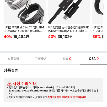
버티탭 팩맥프로 C to C타입 USB4
버티탭 인텔 공식 인증 썬더볼트5 PD
버티탭 팩맥 C
PD 240W 초고속충전 마그네틱
240W 120Gbps C TO C타입
초고속 고속 
케이블 1m
케이블 1m
40%
15,484
원
43%
39,102
원
36%
9,
상품설명
구매정보
리뷰
0
Q&A
0
상품설명
사칭 주의 안내
현재 전자랜드는 공식 사이트(etlandmall.co.kr), 네이버 스마트스토어
(smartstore.naver.com/etlandpriceking), 모바일 어플 외 다른 사이트는 운영하고 있지 않습니
다.
판매자가 현금 거래 요구 시, 거부하시고
즉시 전자랜드 고객센터로 신고해주세요.