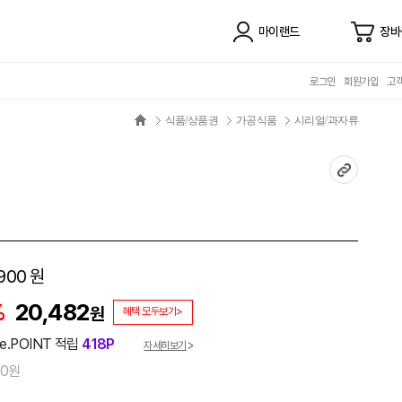
마이랜드
장바
로그인
회원가입
고
식품/상품권
가공식품
시리얼/과자류
900
원
%
20,482
원
혜택 모두보기>
e.POINT 적립
418P
자세히보기
00원