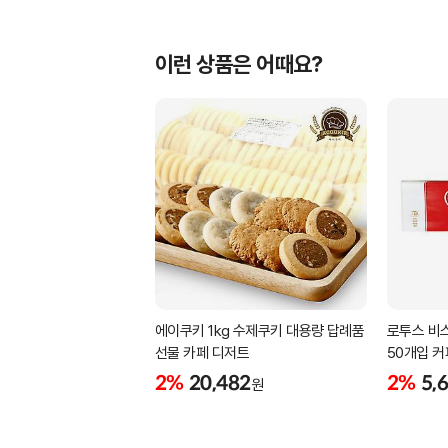
이런 상품은 어때요?
에이쿠키 1kg 수제쿠키 대용량 답례품
로투스 비
선물 카페 디저트
50개입 
2%
20,482
2%
5,
원