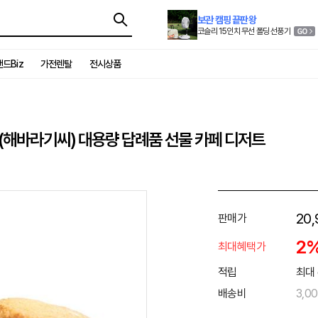
보관 캠핑 끝판왕
코슬리 15인치 무선 폴딩 선풍기
드Biz
가전렌탈
전시상품
(해바라기씨) 대용량 답례품 선물 카페 디저트
20,
판매가
2
최대혜택가
적립
최대 
배송비
3,0