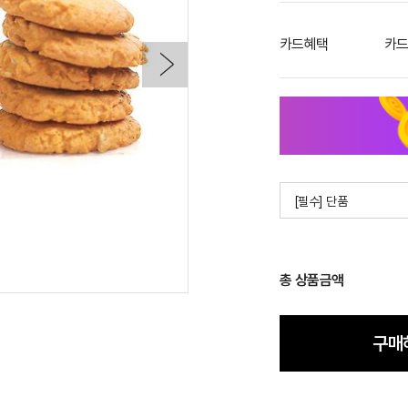
카드혜택
카드
[필수] 단품
총 상품금액
구매