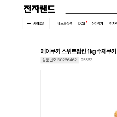
카테고리
베스트상품
DCS
심야특가
전자랜
에이쿠키 스위트펌킨 1kg 수제쿠키
상품번호 B0266462
05563