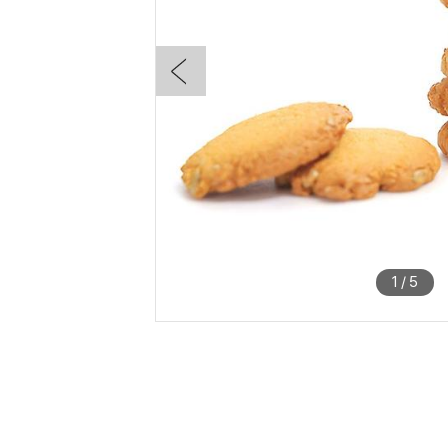
1
/
5