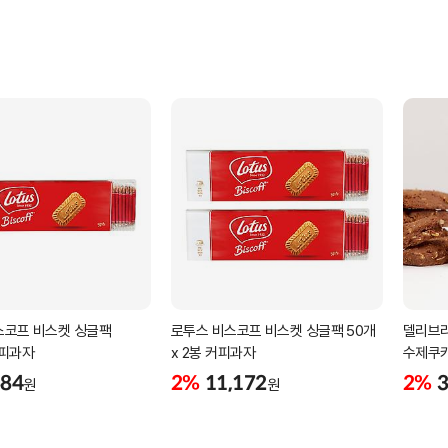
스코프 비스켓 싱글팩
로투스 비스코프 비스켓 싱글팩 50개
델리브라
커피과자
x 2봉 커피과자
수제쿠키
카페 디
684
2%
11,172
2%
3
원
원