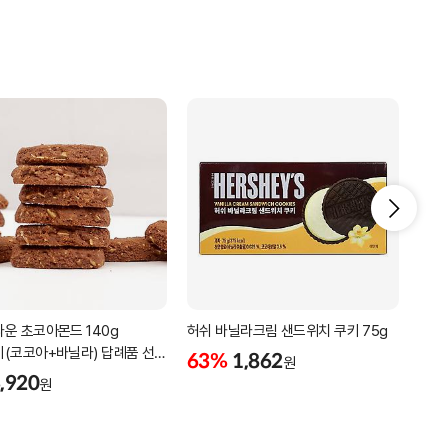
운 초코아몬드 140g
허쉬 바닐라크림 샌드위치 쿠키 75g
로투
(코코아+바닐라) 답례품 선물
카페
63%
1,862
원
저트
,920
2%
원